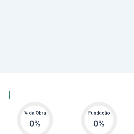
Andamento da obra
% da Obra
Fundação
0
%
0
%