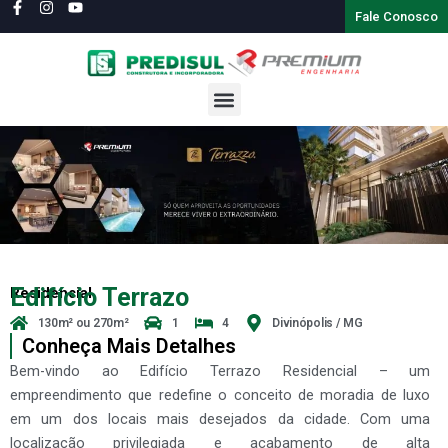
Ir
Fale Conosco
para
o
conteúdo
Menu
Edifício Terrazo
Residencial
130m² ou 270m²
1
4
Divinópolis / MG
Conheça Mais Detalhes
Bem-vindo ao Edifício Terrazo Residencial – um
empreendimento que redefine o conceito de moradia de luxo
em um dos locais mais desejados da cidade. Com uma
localização privilegiada e acabamento de alta